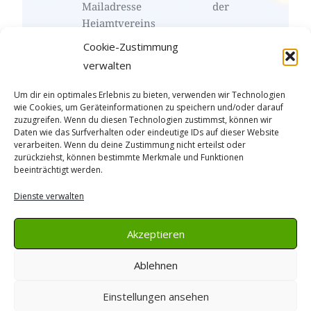
Mailadresse der 
Heiamtvereins 
info(at)arfelder-
Cookie-Zustimmung
heimatverein(dot)de senden.
verwalten
Um dir ein optimales Erlebnis zu bieten, verwenden wir Technologien
wie Cookies, um Geräteinformationen zu speichern und/oder darauf
zuzugreifen. Wenn du diesen Technologien zustimmst, können wir
Search
Daten wie das Surfverhalten oder eindeutige IDs auf dieser Website
for:
verarbeiten. Wenn du deine Zustimmung nicht erteilst oder
zurückziehst, können bestimmte Merkmale und Funktionen
Rechtliches
beeinträchtigt werden.
Dienste verwalten
Impressum
Datenschutz
Akzeptieren
Cookierichtlinien
Ablehnen
Einstellungen ansehen